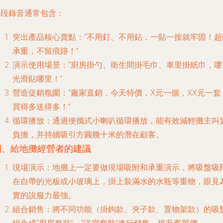
這段錄音通常包含：
突出產品核心賣點
：“不用釘、不用鉆，一貼一按就牢固！超
承重，不留痕跡！”
演示使用場景
：“廚房掛勺、衛生間掛毛巾、車里掛紙巾，哪
光滑貼哪里！”
營造促銷氛圍
：“廠家直銷，今天特價，X元一個，XX元一套
買得多送得多！”
循環播放
：通過便攜式小喇叭循環播放，能有效減輕攤主叫
負擔，并持續吸引方圓幾十米的潛在顧客。
四、給地攤經營者的建議
現場演示
：地攤上一定要做
現場吸附和承重演示
，將吸盤吸
在自帶的光板或小玻璃上，掛上裝滿水的水瓶等重物，眼見
實的說服力最強。
組合銷售
：將不同功能（掛鉤款、夾子款、置物架款）的吸