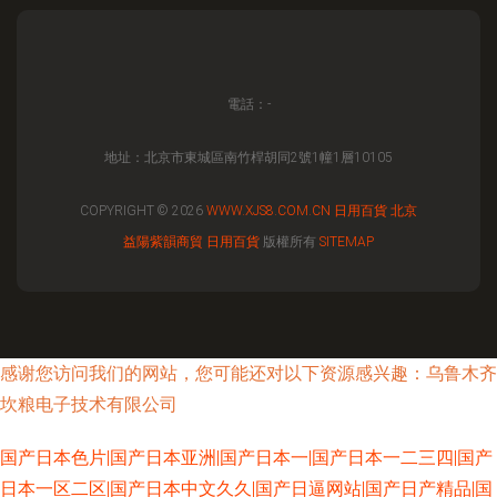
電話：-
地址：北京市東城區南竹桿胡同2號1幢1層10105
COPYRIGHT © 2026
WWW.XJS8.COM.CN
日用百貨
北京
益陽紫韻商貿
日用百貨
版權所有
SITEMAP
感谢您访问我们的网站，您可能还对以下资源感兴趣：乌鲁木齐
坎粮电子技术有限公司
国产日本色片|国产日本亚洲|国产日本一|国产日本一二三四|国产
日本一区二区|国产日本中文久久|国产日逼网站|国产日产精品|国