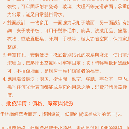
強勁，可牢固吸附在瓷磚、玻璃、大理石等光滑表面，承重
力出眾，滿足日常懸掛需求。
雙面設計，一物多用
：一面強力吸附于墻面，另一面設計有
鉤、夾子或平板，可用于懸掛毛巾、廚具、洗漱用品、鑰匙
衣物，或放置肥皂、牙刷、手機等，極大節省空間，保持家
整潔。
無需打孔，安裝便捷
：徹底告別鉆孔的灰塵與麻煩。使用前
潔墻面，按壓排出空氣即可牢牢固定；取下時輕輕扳起邊緣
可，不損傷墻面，是租房一族和潔癖者的福音。
應用場景廣泛
：廚房、衛生間、臥室、客廳、辦公室、車內…
幾乎任何光滑表面都能成為它的用武之地，消費群體覆蓋極
廣。
二、批發詳情：價格、廠家與貨源
對于地攤經營者而言，找到優質、低價的貨源是成功的第一步。
批發價格
：此類產品屬于小商品，走的是薄利多銷的路線。