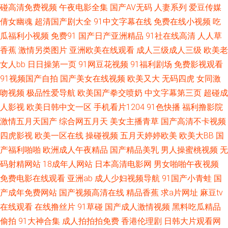
女 狠狠日综合网 91蜜臀在线观看入口 国产精海角 欧美国产日韩婷婷色 香蕉
碰高清免费视频
午夜电影全集
国产AV无码
人妻系列
爱豆传媒
倩女幽魂
超清国产剧大全
91中文字幕在线
免费在线小视频
吃
九久 91巨炮永久 TS人妖伪娘电影 男人天堂ay 91n二区 超碰自拍欧美 欧美爱
瓜福利小视频
免费91
国产日产亚洲精品
91社在线高清
人人草
香蕉
激情另类图片
亚洲欧美在线观看
成人三级成人三级
欧美老
爱网站日韩欧美 亚洲东方aV色图 91小视频性生活 国产精品久久情 欧美日韩
女人bb
日日操第一页
91网豆花视频
91福利剧场
免费影视观看
91视频国产自拍
国产美女在线视频
欧美又大
无码四虎
女同激
成人精品色 91老湿机免费体验视频 国产专区系列 91av免费视频 大香蕉
吻视频
极品性爱导航
欧美国产拳交喷奶
中文字幕第三页
超碰成
9999 麻豆小视频 影音先锋色情影院 爱艹伊人久久色 日韩三级福利网 国产精
人影视
欧美日韩中文一区
手机看片1204
91色快播
福利撸影院
激情五月天国产
综合网五月天
美女主播青草
国产高清不卡视频
品国产级国99 影音先锋岛国伦理 WWW久久精品 日日综合色网 91秒拍网 黑
四虎影视
欧美一区在线
操碰视频
五月天婷婷欧美
欧美大BB
国
产福利啪啪
欧洲成人午夜精品
国产精品美乳
男人操蜜桃视频
无
料国产第一页吃 日韩三级福利网 91传禖 超碰艹艹 探花AB 95av 免费黄污视
码射精网站
18成年人网站
日本高清电影网
男女啪啪午夜视频
免费电影在线观看
亚洲ab
成人少妇视频导航
91国产小青蛙
国
频在线观看 91n福利姬视频 www久久come 久9九9深色探花 色五月网站新入
产成年免费网站
国产视频高清在线
精品香蕉
求a片网址
麻豆tv
在线观看
在线撸丝片
91草碰
国产成人激情视频
黑料吃瓜精品
口 91巨炮福利在线观看 超碰在线成人AV 三级片黄色免费看 91视频com 久久
偷拍
91大神合集
成人拍拍拍免费
香港伦理剧
日韩大片观看网