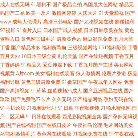
成人在线无码
91黑料不
国产极品自拍
岛国最大色网站
精品无
码国产二品
欧美一及片
激情网婷婷
人妖大片
91天堂影视
国产
www
成年人伦理片
高清日韩电影
国产尤物视频在线
超碰福利
97视屏
91看片入口
日本国产成人视频
日本日韩欧美在线
黄色
资料入口
黄色网三级毛片
最新黄色av
麻豆影院免费
五月天堂
丁香
国产精品水多
福利所导航
三级视频网站J
51福利影院
丁香
五月天av
18日本三级全黄
乱伦天堂
国产在线短视频
丁香五月
丁香婷婷
91精品又
爱豆传媒下载
丁香九月国产主播
美女网站
视频黄
A片com
美女福利在线观看
狼人激情网
伦理片香港
极品
福利导航
黄色三级最新免费
91嫩草国产
午夜成年人网站
免费
国产高清视频
91草莓
丝瓜视频污成人
国产亚洲视品在线
国产
玖玖
国产免费毛不卡片
久久无码
国产精品网络
孕妇无码在线
91手机论坛
91视频新地址
91日逼
午夜啪视频
91啪水蜜桃网
国
产二区无码
91日韩在线观看
西瓜影院视频全集
国产孕妇无码视
频
国产在线福利
国产在线日皮片
午夜神马伦理
毛片网站美女
AV福利激情毛片
黄色网在线播放
91视频免费在线
91午夜在线