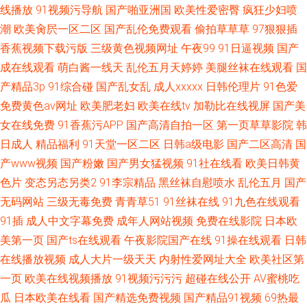
线播放
91视频污导航
国产啪亚洲国
欧美性爱密臀
疯狂少妇喷
潮
欧美肏屄一区二区
国产乱伦免费观看
偷拍草草草
97狠狠插
香蕉视频下载污版
三级黄色视频网址
午夜99
91日逼视频
国产
成在线观看
萌白酱一线天
乱伦五月天婷婷
美腿丝袜在线观看
国
产精品3p
91综合碰
国产乱女乱
成人xxxxx
日韩伦理片
91色爱
免费黄色av网址
欧美肥老妇
欧美在线tv
加勒比在线视屏
国产美
女在线免费
91香蕉污APP
国产高清自拍一区
第一页草草影院
韩
日成人
精品福利
91天堂一区二区
日韩a级电影
国产二区高清
国
产www视频
国产粉嫩
国产男女猛视频
91社在线看
欧美日韩黄
色片
变态另态另类2
91李宗精品
黑丝袜自慰喷水
乱伦五月
国产
无码网站
三级无毒免费
青青草51
91丝袜在线
91九色在线观看
91插
成人中文字幕免费
成年人网站视频
免费在线影院
日本欧
美第一页
国产ts在线观看
午夜影院国产在线
91操在线观看
日韩
在线播放视频
成人大片一级天天
内射性爱网址大全
欧美社区第
一页
欧美在线视频播放
91视频污污污
超碰在线公开
AV蜜桃吃
瓜
日本欧美在线看
国产精选免费视频
国产精品91视频
69热最