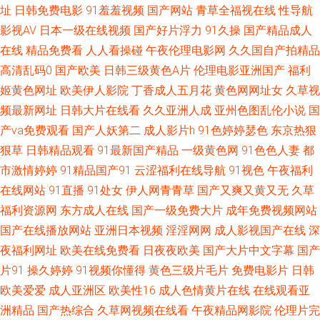
一久久一久久 午夜剧场福利姬 91农村站街熟女露脸 国产14页 欧美色香蕉视
址
日韩免费电影
91羞羞视频
国产网站
青草全福视在线
性导航
影视AV
日本一级在线视频
国产好片浮力
91久操
国产精品成人
频导航 av伦理直达网站 先锋Aⅴ色网 福利社888 首页成人免费入口 91社区在
在线
精品免费看
人人看操碰
午夜伦理电影网
久久国自产拍精品
高清乱码0
国产欧美
日韩三级黄色A片
伦理电影亚洲国产
福利
线播放 久久这里面 91N视频免费看 www91尤物com 久久狠狠狠狠狠狠 五月
姬黄色网址
欧美伊人影院
丁香成人五月花
黄色网网址女
久草视
频最新网址
日韩大片在线看
久久亚洲人成
亚州色图乱伦小说
国
天社区 超碰在91 日韩欧美1 91视频精选 国产精品第二区 色色五月天亚洲综
产va免费观看
国产人妖第二
成人影片h
91色婷婷瑟色
东京热狠
狠草
日韩精品观看
91最新国产精品
一级黄色网
91色色人妻
都
合 91日精品 精品久久区 深爱激情网站 91九色国产TS另类人妖 男人的天堂
市激情婷婷
91精品国产91
云涩福利在线导航
91视色
午夜福利
午夜剧场版 91美脚在线 国产91网红在线观看 亚州成人小说网 超碰人妻福利
在线网站
91直播
91处女
伊人网青青草
国产又爽又黄又无
久草
福利资源网
东方成人在线
国产一级免费大片
成年免费视频网站
公开 欧美性爱一区在线播放 91国产性交在线观看 海角社区福利专区 91p0狼
国产在线播放网站
亚洲日本视频
淫淫网网
成人影视国产在线
深
夜福利网址
欧美在线免费看
日夜夜欧美
国产大片中文字幕
国产
友影院 青青草男人天堂 亚洲熟妇爱ab AV大香蕉久久草 久久蜜桃成人网 尤物
片91
操久婷婷
91视频你懂得
黄色三级片毛片
免费电影片
日韩
欧美爱爱
成人亚洲区
欧美性16
成人色情黄片在线
在线观看亚
91 99精品在线观看视频 亚洲成人色图网址 白丝jk后入 欧美国产日韩福利 91
洲精品
国产热综合
久草网视频在线看
午夜精品网影院
伦理片完