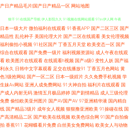
产日产精品毛片|国产日产精品一区
网站地图
日本一级大片
微拍福利在线观看
91香蕉APP
国产二区三区
国产
91白浆 久久网站欧美 后入大雷黑丝美女 91中文视频 日韩综合在线精品 狼人
精品性
乱伦种子
美国伦理大片
国产二区在线观看
美女伦理视频
狠干 91在线国产导航 伊人影院久久 91视频在线网站观看 97av伊人网 午夜
福利偷拍小视频
91社区国产
丁香五月天堂
欧美变态一区
国产
综合在线观看
国产免费一级片
福利视频资源站
成人午夜在线观
福利爽日网 玖玖99影院 五月天激情深爱网 91社一区 大香蕉Av伊人草草 内
看
欧美图片在线观看
在线观看h视频
国产a级0
变性人妖
国产福
利永久
日韩中文字幕观看
足交在线播放91
丁香五月色网站
黄
射尤物人妻14p 先锋成人Av影院 91黄站 91视频精品导航 日本www91 亚洲
色3级抢网站
国产一区二区
日本一级婬片
久久免费手机视频
学
生妹Av网站
亚洲人成免费网站
91大神自拍
福利片在线观看
国
国产艹艹网站 91九色熟女老版 东京热网页欧美 欧韩avav 新91视频福利 91
产成人内射无码
激情五月极品婷婷
国产剧情精品
成人三级伦理
免费
偷怕欧美亚州图片
国产AV国产AV
97亚洲精华液
国内精自
社区视频网站 亚洲五区无码 性爱福利 国内精品久久高潮 91探花在线观看百
线
国产精品3级片
成年女人视频
狠狠撸亚洲欧美
91操碰在线
国
度 91c伊人 欧美淫啪啪重囗味合集 欧美AⅤ17 日本福利精品每日更新 四虎av
产高清精品二区
国产欧美在线视频
欧美色综合网
91国产自拍偷
拍
香蕉911
花蝴蝶看片免费
白丝美女免费网站
欧美女人与动物