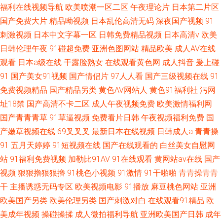
福利在线视频导航
欧美喷潮一区二区
午夜理论片
日本第二片区
国产免费大片
精品呦视频
日本乱伦高清无码
深夜国产视频
91
刺激视频
日本中文字幕一区
日韩免费精品视频
日本高清v
欧美
日韩伦理午夜
91碰超免费
亚洲色图网站
精品欧美
成人AV在线
观看
日本a级在线
干露脸熟女
在线观看黄色网
成人抖音
爰上碰
91
国产美女91视频
国产情侣片
97人人看
国产三级视频在线
91
免费视频精品
国产精品另类
黄色AV网站人
黄色91福利社
污网
址18禁
国产高清不卡二区
成人午夜视频免费
欧美激情福利网
国产青青青草
91草逼视频
免费看片日韩
午夜视频福利免费
国
产嫩草视频在线
69叉叉叉
最新日本在线视频
日韩成人a
青青操
91
五月天婷婷
91短视频在线
国产在线观看的
白丝美女自慰网
站
91福利免费视频
加勒比91AV
91在线观看
黄网站av在线
国产
视频
狠狠擼狠狠擼
91桃色小视频
91激情
91干啪啪
青青操青青
干
主播诱惑无码专区
欧美视频电影
91播放
麻豆桃色网站
亚洲
欧美国产另类
欧美伦理另类
国产刺激对白
在线观看91精品
欧
美成年视频
操碰操揉
成人微拍福利导航
亚洲欧美国产日韩
成年