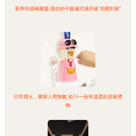
新奇特湯碗圖鑒 讓你的干飯儀式感升級“包郵到家”
日常煙火，勝卻人間無數 給TA一份有溫度的居家禮
物