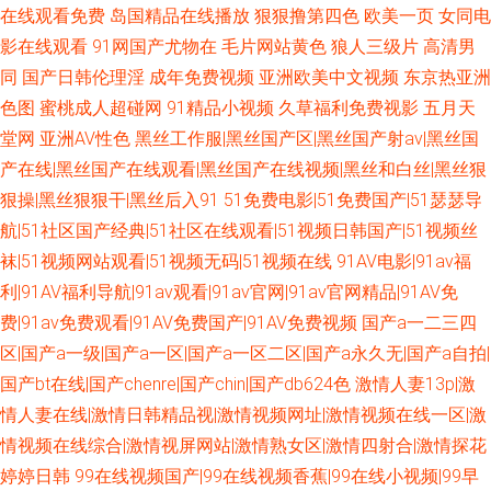
在线观看免费
岛国精品在线播放
狠狠撸第四色
欧美一页
女同电
影在线观看
91网国产尤物在
毛片网站黄色
狼人三级片
高清男
同
国产日韩伦理淫
成年免费视频
亚洲欧美中文视频
东京热亚洲
色图
蜜桃成人超碰网
91精品小视频
久草福利免费视影
五月天
堂网
亚洲AV性色
黑丝工作服|黑丝国产区|黑丝国产射av|黑丝国
产在线|黑丝国产在线观看|黑丝国产在线视频|黑丝和白丝|黑丝狠
狠操|黑丝狠狠干|黑丝后入91
51免费电影|51免费国产|51瑟瑟导
航|51社区国产经典|51社区在线观看|51视频日韩国产|51视频丝
袜|51视频网站观看|51视频无码|51视频在线
91AV电影|91av福
利|91AV福利导航|91av观看|91av官网|91av官网精品|91AV免
费|91av免费观看|91AV免费国产|91AV免费视频
国产a一二三四
区|国产a一级|国产a一区|国产a一区二区|国产a永久无|国产a自拍|
国产bt在线|国产chenre|国产chin|国产db624色
激情人妻13p|激
情人妻在线|激情日韩精品视|激情视频网址|激情视频在线一区|激
情视频在线综合|激情视屏网站|激情熟女区|激情四射合|激情探花
婷婷日韩
99在线视频国产|99在线视频香蕉|99在线小视频|99早