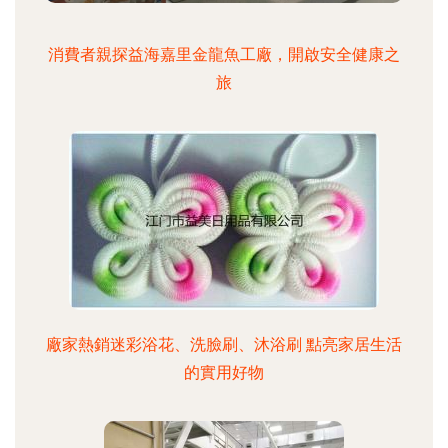
消費者親探益海嘉里金龍魚工廠，開啟安全健康之
旅
廠家熱銷迷彩浴花、洗臉刷、沐浴刷 點亮家居生活
的實用好物