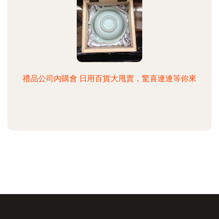
禮品公司內購會 日用百貨大甩賣，驚喜連連等你來