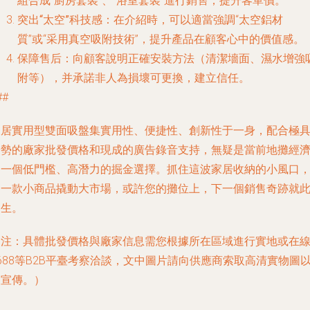
組合成“廚房套裝”、“浴室套裝”進行銷售，提升客單價。
突出“太空”科技感
：在介紹時，可以適當強調“
太空鋁材
質
”或“采用
真空吸附技術
”，提升產品在顧客心中的價值感。
保障售后
：向顧客說明正確安裝方法（清潔墻面、濕水增強
附等），并承諾非人為損壞可更換，建立信任。
##
家居實用型雙面吸盤
集實用性、便捷性、創新性于一身，配合極
優勢的廠家批發價格和現成的廣告錄音支持，無疑是當前地攤經
中一個低門檻、高潛力的掘金選擇。抓住這波家居收納的小風口
用一款小商品撬動大市場，或許您的攤位上，下一個銷售奇跡就
誕生。
（注：具體批發價格與廠家信息需您根據所在區域進行實地或在
688等B2B平臺考察洽談，文中圖片請向供應商索取高清實物圖
便宣傳。）