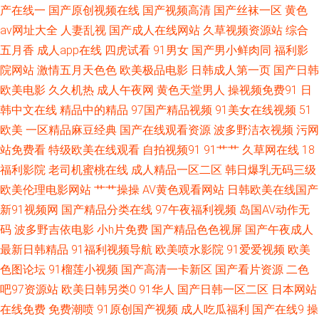
品推荐 日本啊在线免费观看 最新AV四虎 91视频精品导航 九九福利导航 四虎
产在线一
国产原创视频在线
国产视频高清
国产丝袜一区
黄色
av网址大全
人妻乱视
国产成人在线网站
久草视频资源站
综合
国产精品色色av 91se在线 超碰91人人人人人乐 人人操综合 91n入口 www狠
五月香
成人app在线
四虎试看
91男女
国产男小鲜肉同
福利影
院网站
激情五月天色色
欧美极品电影
日韩成人第一页
国产日韩
狠撸 黄色小视频一二区 日韩AV免费 99热热 91论坛最新地址 变态六区 老湿
欧美电影
久久机热
成人午夜网
黄色天堂男人
操视频免费91
日
韩中文在线
精品中的精品
97国产精品视频
91美女在线视频
51
69视频福利在线 亚洲欧洲毛片 97色97 九一视频色综合 四虎α片 91插插插精
欧美
一区精品麻豆经典
国产在线观看资源
波多野洁衣视频
污网
品 99青草社区 老湿机九一视频 深爱网五月婷婷 91超碰碰碰在线 91在线播
站免费看
特级欧美在线观看
自拍视频91
91艹艹
久草网在线
18
福利影院
老司机蜜桃在线
成人精品一区二区
韩日爆乳无码三级
放网站 欧美内射一区二区三区 传媒二区传媒 三级免费进入 91va在线观看 av
欧美伦理电影网站
艹艹操操
AV黄色观看网站
日韩欧美在线国产
新91视频网
国产精品分类在线
97午夜福利视频
岛国AV动作无
日韩精品成人网站 久久香蕉狼人影视 偷拍伊人大香蕉 91巨炮美女网站 欧美
码
波多野吉依电影
小h片免费
国产精品色色视屏
国产午夜成人
最新日韩精品
91福利视频导航
欧美喷水影院
91爱爱视频
欧美
ay性爱 91n香蕉社 91制作视频在线 国产综合艹屄片 日韩三级在线播放 91白
色图论坛
91榴莲小视频
国产高清一卡新区
国产看片资源
二色
吧97资源站
欧美日韩另类0
91华人
国产日韩一区二区
日本网站
浆自慰 91亚洲不用下载 国产精品v日本精品 亚洲色五月五月婷婷 AV福利美
在线免费
免费潮喷
91原创国产视频
成人吃瓜福利
国产在线9
操