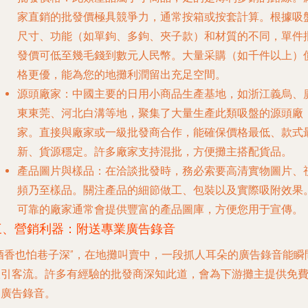
家直銷的
批發價極具競爭力
，通常按箱或按套計算。根據吸
尺寸、功能（如單鉤、多鉤、夾子款）和材質的不同，單件
發價可低至幾毛錢到數元人民幣。大量采購（如千件以上）
格更優，能為您的地攤利潤留出充足空間。
源頭廠家
：中國主要的日用小商品生產基地，如浙江義烏、
東東莞、河北白溝等地，聚集了大量生產此類吸盤的源頭廠
家。直接與廠家或一級批發商合作，能確保
價格最低、款式
新、貨源穩定
。許多廠家支持混批，方便攤主搭配貨品。
產品圖片與樣品
：在洽談批發時，務必索要
高清實物圖片、
頻乃至樣品
。關注產品的細節做工、包裝以及實際吸附效果
可靠的廠家通常會提供豐富的產品圖庫，方便您用于宣傳。
三、營銷利器：附送專業廣告錄音
“酒香也怕巷子深”，在地攤叫賣中，一段抓人耳朵的廣告錄音能瞬
吸引客流。許多有經驗的批發商深知此道，會為下游攤主提供
免
的廣告錄音
。