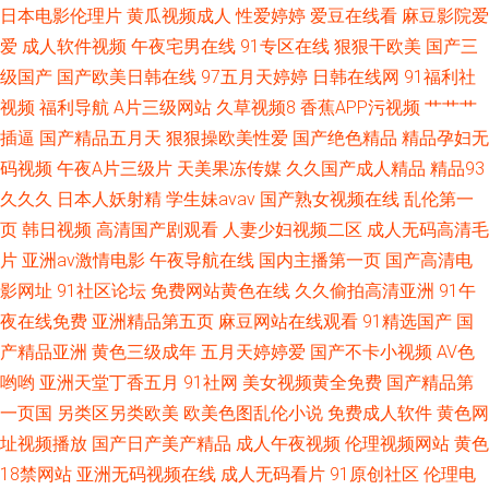
日本电影伦理片
黄瓜视频成人
性爱婷婷
爱豆在线看
麻豆影院爱
蝌蚪视频 导航资源网站av 91香蕉tv 性生话影视 91大屁
爱
成人软件视频
午夜宅男在线
91专区在线
狠狠干欧美
国产三
级国产
国产欧美日韩在线
97五月天婷婷
日韩在线网
91福利社
视频
福利导航
A片三级网站
久草视频8
香蕉APP污视频
艹艹艹
插逼
国产精品五月天
狠狠操欧美性爱
国产绝色精品
精品孕妇无
码视频
午夜A片三级片
天美果冻传媒
久久国产成人精品
精品93
久久久
日本人妖射精
学生妹avav
国产熟女视频在线
乱伦第一
页
韩日视频
高清国产剧观看
人妻少妇视频二区
成人无码高清毛
片
亚洲av激情电影
午夜导航在线
国内主播第一页
国产高清电
影网址
91社区论坛
免费网站黄色在线
久久偷拍高清亚洲
91午
夜在线免费
亚洲精品第五页
麻豆网站在线观看
91精选国产
国
产精品亚洲
黄色三级成年
五月天婷婷爱
国产不卡小视频
AV色
哟哟
亚洲天堂丁香五月
91社网
美女视频黄全免费
国产精品第
一页国
另类区另类欧美
欧美色图乱伦小说
免费成人软件
黄色网
址视频播放
国产日产美产精品
成人午夜视频
伦理视频网站
黄色
18禁网站
亚洲无码视频在线
成人无码看片
91原创社区
伦理电