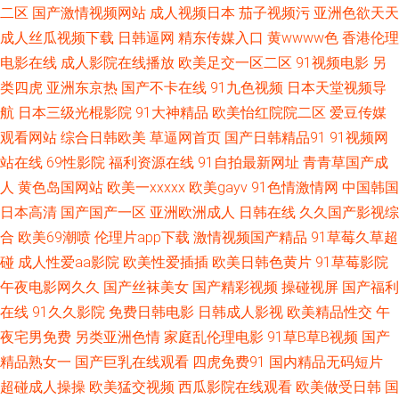
入口 久久88 色婷婷基地激情片 91www视频 91網站 潮喷视频一区二区 久草
二区
国产激情视频网站
成人视频日本
茄子视频污
亚洲色欲天天
成人丝瓜视频下载
日韩逼网
精东传媒入口
黄wwww色
香港伦理
成人在线视频 熟女精品一区 91成人网站 欧美日韩视频 成人AVcom 97人人澡
电影在线
成人影院在线播放
欧美足交一区二区
91视频电影
另
类四虎
亚洲东京热
国产不卡在线
91九色视频
日本天堂视频导
在线久草婷婷五月天 欧美久久 99国产er热视频 91豆花在线观看免费 激情91
航
日本三级光棍影院
91大神精品
欧美怡红院院二区
爱豆传媒
观看网站
综合日韩欧美
草逼网首页
国产日韩精品91
91视频网
在线 久久婷婷视频在线播放 av网站在线不卡了 成人性视频 久久爽一区 91新
站在线
69性影院
福利资源在线
91自拍最新网址
青青草国产成
网站 黑丝诱惑国产 欧美人成电影在线一区 综合色色亭亭 91在线看看 精品国
人
黄色岛国网站
欧美一xxxxx
欧美gayv
91色情激情网
中国韩国
日本高清
国产国产一区
亚洲欧洲成人
日韩在线
久久国产影视综
产18久久 日本影院 亚洲美女Av网 99热99这里有精品 激情综合色播网 日韩
合
欧美69潮喷
伦理片app下载
激情视频国产精品
91草莓久草超
碰
成人性爱aa影院
欧美性爱插插
欧美日韩色黄片
91草莓影院
骚片 91传媒在线观看成人版 国产女生免费观看 欧美性爱91网 一区一区三91
午夜电影网久久
国产丝袜美女
国产精彩视频
操碰视屏
国产福利
在线
91久久影院
免费日韩电影
日韩成人影视
欧美精品性交
午
91猫先生在线 国产精品久久国产 欧美日韩轮乱五区 五月婷香 91次元黄色页
夜宅男免费
另类亚洲色情
家庭乱伦理电影
91草B草B视频
国产
面 国产av色福利 欧美精品久久乱 亚洲精品五月婷婷 91情侣视频 国产日韩精
精品熟女一
国产巨乳在线观看
四虎免费91
国内精品无码短片
超碰成人操操
欧美猛交视频
西瓜影院在线观看
欧美做受日韩
国