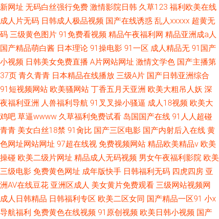
新网址
无码白丝强行免费
激情影院日韩
久草123
福利欧美在线
成人片无码
日韩成人极品视频
国产在线诱惑
乱人xxxxx
超黄无
码
三级黄色图片
91免费看视频
精品午夜福利网
精品亚洲成a人
国产精品萌白酱
日本理论
91操电影
91一区
成人精品无
91国产
小视频
日韩美女免费直播
A片网站网址
激情文学色
国产主播第
37页
青久青青
日本精品在线播放
三级A片
国产日韩亚洲综合
91短视频网站
欧美骚网站
丁香五月天亚洲
欧美大粗吊人妖
深
夜福利亚洲
人兽福利导航
91叉叉操小骚逼
成人18视频
欧美大
鸡吧
草逼wwww
久草福利免费试看
岛国国产在线
91人人超碰
青青
美女白丝18禁
91肏比
国产三区电影
国产内射后入在线
黄
色网址网站网址
97超在线视
免费视频网站
精品欧美精品v
欧美
操碰
欧美二级片网址
精品成人无码视频
男女午夜福利影院
欧美
三级电影
免费黄色网址
成年版快手
日韩福利无码
四虎四房
亚
洲AV在线豆花
亚洲区成人
美女黄片免费观看
三级网站视频网
成人日韩精品
日韩福利专区
欧美二区女同
国产精品一区91
小x
导航福利
免费黄色在线视频
91原创视频
欧美日韩小视频
国产