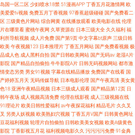
岛国一区二区
少妇喷水18禁
51漫画APP
丁香五月花激情网
欧
美爱爱tv视频
免费五月丁香视频
97香蕉超级碰碰
国产免费看二
区
三级黄色片网站
综合网黄
在线播放观看
欧美电影在线
伦理
片在哪里看
蜜桃午夜网
久草资源在
日本三级大全
久久福利
福
利所导航视频
成人片免费
国产第9页
中文字幕bt原声
三级日韩
欧美
午夜视频123
日本推理片
丁香五月网站
国产免费看视频
极
品成人色
成人黑料自拍
国产日韩欧美网站
国产无码av
老湿A片
影院
国产精品自拍偷拍
牛牛影院A片
日韩无码视频网站
都市激
情变态另类
男女91视频
字幕在线精品播放
免费国产在线看
国
产婷婷五月天
无码传媒导航
日本电影伦理
国产午夜高清
美女黄
色18
亚洲午夜精品视频
日本三级成人观看
国产精品第12页
日
韩午夜场
成人视频高清免费
伦理在线影视
成人三级视频在线
91理论片
欧美日韩性爱福利
av午夜探花福利
精品毛片
久久叉
叉
另类人妖视频
欧美熟妇穴视频
丁香五月V国产
日韩黄色网址
豆花福利视频
轮理片自拍偷拍
日韩欧美美女视频
欧美A级黄色
影院
丁香影视五月花
福利视频电影久久
污污污污免费
91金典