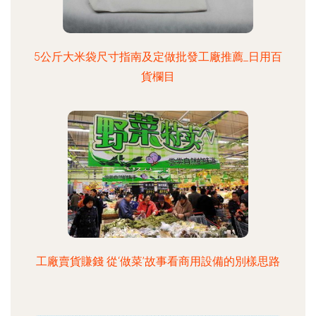
5公斤大米袋尺寸指南及定做批發工廠推薦_日用百
貨欄目
工廠賣貨賺錢 從‘做菜’故事看商用設備的別樣思路