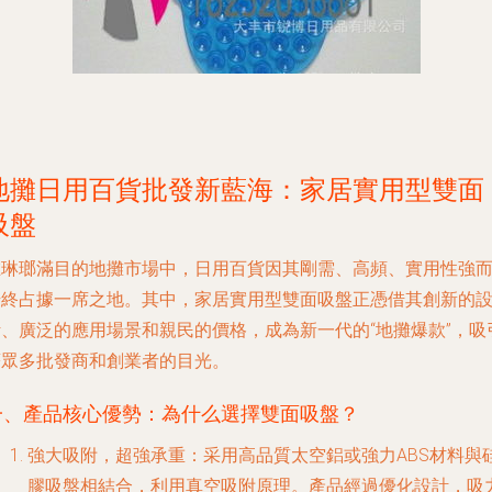
地攤日用百貨批發新藍海：家居實用型雙面
吸盤
在琳瑯滿目的地攤市場中，日用百貨因其剛需、高頻、實用性強
始終占據一席之地。其中，
家居實用型雙面吸盤
正憑借其創新的
計、廣泛的應用場景和親民的價格，成為新一代的“地攤爆款”，吸
著眾多批發商和創業者的目光。
一、產品核心優勢：為什么選擇雙面吸盤？
強大吸附，超強承重
：采用高品質太空鋁或強力ABS材料與
膠吸盤相結合，利用真空吸附原理。產品經過優化設計，吸