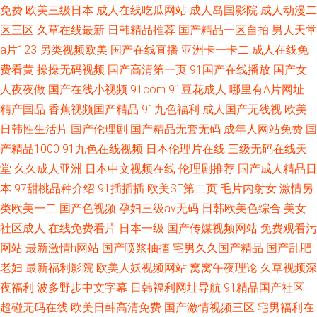
免费
欧美三级日本
成人在线吃瓜网站
成人岛国影院
成人动漫二
区三区
久草在线最新
日韩精品推荐
国产精品一区自拍
男人天堂
a片123
另类视频欧美
国产在线直播
亚洲卡一卡二
成人在线免
费看黄
操操无码视频
国产高清第一页
91国产在线播放
国产女
人夜夜做
国产在线小视频
91com
91豆花成人
哪里有A片网址
精产国品
香蕉视频国产精品
91九色福利
成人国产无线视
欧美
日韩性生活片
国产伦理剧
国产精品无套无码
成年人网站免费
国
产精品1000
91九色在线视频
日本伦理片在线
三级无码在线天
堂
久久成人亚洲
日本中文视频在线
伦理剧推荐
国产成人精品日
本
97甜桃品种介绍
91插插插
欧美SE第二页
毛片内射女
激情另
类欧美一二
国产色视频
孕妇三级av无码
日韩欧美色综合
美女
社区成人
在线免费看片
日本一级
国产传媒视频网站
免费观看污
网站
最新激情h网站
国产喷浆抽搐
宅男久久国产精品
国产乱肥
老妇
最新福利影院
欧美人妖视频网站
窝窝午夜理论
久草视频深
夜福利
波多野步中文字幕
日韩福利网址导航
91精品国产社区
超碰无码在线
欧美日韩高清免费
国产激情视频三区
宅男福利在