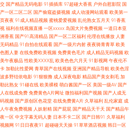
播放 午夜小视频男人天堂 欧美性交精品视频 影音先锋七区 91美女直播喷水
交
国产精品无码电影
91插插库
97超碰大香蕉
户外自慰影院
国
产一区二区二区
国产偷窥盗摄视频
成人动漫网站观看
欧美第一
在线播放 国产盗摄资源网 久久视频人妻精品国 婷婷五月天色图图片 91极品
页夜夜
91成人精品视频
蜜桃爱爱视频
乱伦熟女五月天
91香蕉
视
福利在线视频直播
一区xxxxx
岛国大片免费视频
一道日本亚
黑丝 不卡91福利视频 免费AV试看 91传剧在线看 色戒wwwwwww 91豆奶视
洲香蕉
国产91高清精品
国产一区二区福利
伦理在线播放
人妻
频官网 91偷拍网 91视屏免费看 91白虎丝袜福利观看 91www涩色 日韩综合
无码精品
91自拍在线观看
国产一级片内射
夜夜骑青青草
欧美
色图人妻
在线免费欧美视频
免费黄色毛片
成人精品无码视频
欧
网址 香蕉av福利资源在线 亚洲夜夜蜜桃 91玖玖 91国产精品第一页 91疯狂
美午夜极品
性欧美ⅩⅩⅩⅩ乱
欧美色色六月天
91影视网
午夜伦不
卡
加勒比性爱网
青草国产在线视频
亚洲国产精品导航
欧美色淫
高潮对白拿下 国产精品自拍区 大香蕉精品网址 97公开久久 91猫先生欧美精
波多野结依电影
91狠狠撸
成人深夜电影
精品国产美女剃毛
加
勒比熟女
91碰在线
欧美裸模
萌白酱国产一区
美国一级AV
国产
品 性福AV 91久久国产精品 wwwav中交 欧美性爱复古wwww 天堂社区在线
人在线成免费
免费黄色A片网址
微拍福利国产视频
国产人成无
码视频
国产原创区色花堂
在线免费黄A片
久草福利
乱伦家庭
成
91免费网 www97人妻网 久久一区 婷婷深爱社区 69福利导航视频 91嫩国产
人午夜免费视频
人妖射精
国产屁屁
国产精品天干天
国产精品午
线观 91啦九色POnY熟妇 青青草大香蕉一本道 91插逼视频 91网页破解免费
夜一区
中文字幕无码人妻
日本不卡二区
国产日韩91
久草福利
视频网
91日日夜夜91
超碰碰天天操
91草草酒店视频
韩日一区