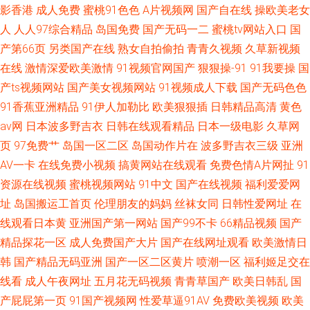
影香港
成人免费
蜜桃91色色
A片视频网
国产自在线
操欧美老女
人
人人97综合精品
岛国免费
国产无码一二
蜜桃tv网站入口
国
产第66页
另类国产在线
熟女自拍偷拍
青青久视频
久草新视频
在线
激情深爱欧美激情
91视频官网国产
狠狠操-91
91我要操
国
产ts视频网站
国产美女视频网站
91视频成人下载
国产无码色色
91香蕉亚洲精品
91伊人加勒比
欧美狠狠插
日韩精品高清
黄色
av网
日本波多野吉衣
日韩在线观看精品
日本一级电影
久草网
页
97免费艹
岛国一区二区
岛国动作片在
波多野吉衣三级
亚洲
AV一卡
在线免费小视频
搞黄网站在线观看
免费色情A片网扯
91
资源在线视频
蜜桃视频网站
91中文
国产在线视频
福利爱爱网
址
岛国搬运工首页
伦理朋友的妈妈
丝袜女同
日韩性爱网址
在
线观看日本黄
亚洲国产第一网站
国产99不卡
66精品视频
国产
精品探花一区
成人免费国产大片
国产在线网址观看
欧美激情日
韩
国产精品无码亚洲
国产一区二区黄片
喷潮一区
福利姬足交在
线看
成人午夜网址
五月花无码视频
青青草国产
欧美日韩乱
国
产屁屁第一页
91国产视频网
性爱草逼91AV
免费欧美视频
欧美