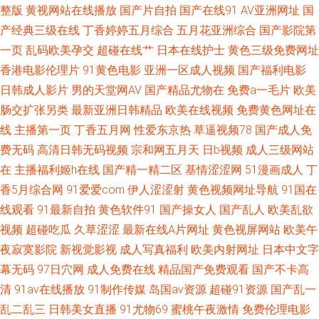
熟女在线破膜 国产有码网在线 91传媒小视频 久久国产精品色婷婷 91草草激
整版
黄视网站在线播放
国产片自拍
国产在线91
AV亚洲网址
国
产经典三级在线
丁香婷婷五月综合
五月花亚洲综合
国产影院第
情网 久久福利社 91成人网站 久操精品视频在线观看 91影院在线 欧美黑白配
一页
乱码欧美孕交
超碰在线艹
日本在线护士
黄色三级免费网址
香港电影伦理片
91黄色电影
亚洲一区成人视频
国产福利电影
91n免视频 www怡春院com 欧美性爱一二区 欧美色色欧美sss 91胖次 成人
日韩成人影片
男的天堂网AV
国产精品尤物在
免费a一毛片
欧美
肠交扩张另类
最新亚洲日韩精品
欧美在线视频
免费黄色网址在
青草免费视频 阿片综合网 探花唐先生 91视频欧美 蜜桃TV性爱视频 91n免费
线
主播第一页
丁香五月网
性爱东京热
草逼视频78
国产成人免
费无码
高清日韩无码视频
宗和网五月天
日b视频
成人三级网站
处女在 东京热性爱www 天堂网2010aU 91色鸡免费游戏入口 精品视频首页
在
主播福利姬h在线
国产精一精二区
基情涩涩网
51漫画成人
丁
91cn男 波多野结衣先峰影音 欧美日韩网欧美网 91试香蕉视频免费 91美鲍
香5月综合网
91爱爱com
伊人涩涩射
黄色视频网址导航
91国在
线观看
91最新自拍
黄色软件91
国产操女人
国产乱人
欧美乱欲
无码人妻2p 91丝袜稀缺资源 激情国产一区 五月开心激情网 91成品视频 黑
视频
超碰吃瓜
久草涩涩
最新在线A片网址
黄色视屏网站
欧美午
夜寂寞影院
新视觉影视
成人写真福利
欧美内射网址
日本中文字
丝福利影院 www91恋脚恋足 午夜剧场欧洲A片 激情另类中字图区 91永久免
幕无码
97日穴网
成人免费在线
精品国产免费观看
国产不卡高
清
91av在线播放
91制作传媒
岛国av资源
超碰91资源
国产乱一
费网页视频入口 51超碰网 欧美毛片基地 91免费精彩视频 久精品久久 91AV
乱二乱三
日韩美女直播
91尤物69
蜜桃午夜激情
免费伦理电影